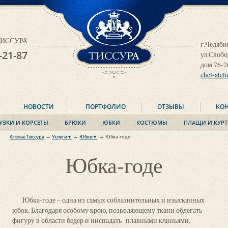
ТИССУРА
 ТИССУРА
г.Челяби
-21-87
ул.Своб
дом 76-2
chel-atel
НОВОСТИ
ПОРТФОЛИО
ОТЗЫВЫ
КО
УЗКИ И КОРСЕТЫ
БРЮКИ
ЮБКИ
КОСТЮМЫ
ПЛАЩИ И КУРТ
→
→
→
Ателье Тиссура
Услуги▼
Юбки▼
Юбка-годе
Платье
Юбка-годе
Юбка-годе
Блузки и корсеты
Прямая
Юбки
Расклешенная
Брюки
В складку
Юбка-годе – одна из самых соблазнительных и изысканных
Костюмы
Пышная
юбок. Благодаря особому крою, позволяющему ткани облегать
Пальто
фигуру в области бедер и ниспадать плавными клиньями,
Плащи и куртки