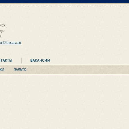
нск
оды
6
ier@tissura.ru
НТАКТЫ
ВАКАНСИИ
КИ
ПАЛЬТО