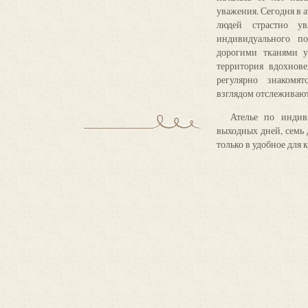
«ТИССУРА»?
уважения. Сегодня в 
людей страстно у
 Объяснять «почему» можно очень долго. Но если бы
индивидуального п
троятся вручную лекала, как тщательно делается их
дорогими тканями у
режно выкраиваются детали, а потом наблюдали бы за
территория вдохнов
 который совершают руки профессионалов-мастеров,
регулярно знакомя
ам собой.
взглядом отслеживаю
уальный пошив – это очень престижно, стильно,
Ателье по индив
, кто-то ожидает, что цены на услуги пошива по
выходных дней, семь 
 нас будут на уровне кружка по шитью. Они сильно
только в удобное для 
елье «ТИССУРА» - это очень высокий уровень
венности и творчества.
что заявляя высокие цены на пошив одежды на заказ,
венность перед клиентами, которые приходят к нам
зовался услугами ателье по пошиву женской одежды
 не только место, где шьют одежду. Это маленький
иятно провести время, поболтать о моде, о семье, о
ыпить чашечку кофе.
ыбирая, где сшить одежду на заказ, вы, не смотря на