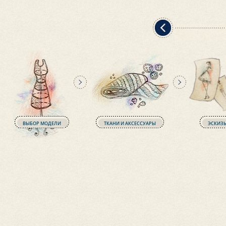
г пошива, все-таки придете в лучшее ателье
ько швейное ателье. Здесь создают красоту.
ВЫБОР МОДЕЛИ
ТКАНИ И АКСЕССУАРЫ
ЭСКИЗ