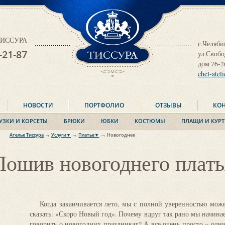
ТИССУРА
 ТИССУРА
г.Челяби
-21-87
ул.Своб
дом 76-2
chel-atel
НОВОСТИ
ПОРТФОЛИО
ОТЗЫВЫ
КО
УЗКИ И КОРСЕТЫ
БРЮКИ
ЮБКИ
КОСТЮМЫ
ПЛАЩИ И КУРТ
→
→
→
Ателье Тиссура
Услуги▼
Платье▼
Новогоднее
Платье
Деловое
Пошив новогоднего плать
Блузки и корсеты
Вечернее
Юбки
Выпускное
Брюки
Свадебное
Костюмы
Новогоднее
Когда заканчивается лето, мы с полной уверенностью мож
Пальто
сказать: «Скоро Новый год». Почему вдруг так рано мы начина
Плащи и куртки
говорить о новогодних праздниках? А все очень просто – одн