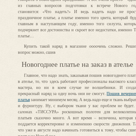
из главных вопросов подготовки к встрече Нового го
становится: «Что надеть?» И ведь надеть надо не прос
праздничное платье, а платье именно того цвета, который буд
главным в наступающем году, именно того силуэта, котор
подчеркнет все достоинства и скроет все недостатки, именно 
платье…
Купить такой наряд в магазине оооочень сложно. Реши
вопрос можно, сшив
Новогоднее платье на заказ в ателье
Главное, что надо знать, заказывая пошив новогоднего плат
в ателье, то, что здесь работают профессионалы высокого класс
мастера, но ни в коем случае не волшебники. И созда
прекрасный наряд за одну ночь они не смогут.
Пошив вечерне
платья
занимает минимум месяц. А ведь надо еще и ткань выбрат
и фурнитуру. Ну, с выбором ткани у вас проблем не будет.
салонах «ТИССУРА» роскошных полотен для великолепн
платьев сказочно много. А вот время – величина, которая 
поддается корректировке и изменению скорости движения. Т
что уже в августе надо начинать готовиться к тому, чтобы сши