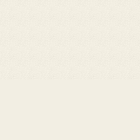
+
Челяб