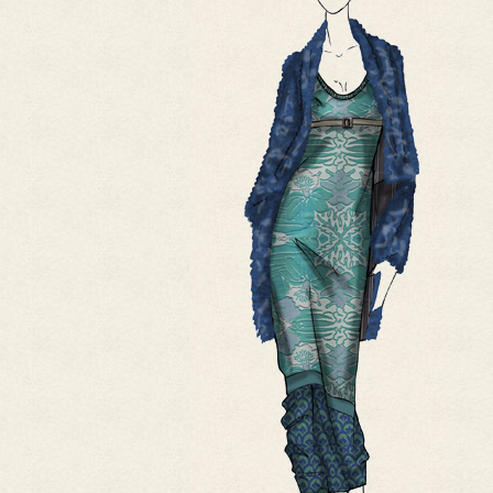
зависит неотразимость вашего новогоднего платья.
* И, конечно, главное, завершающее действие – это примерка
готового новогоднего платья, сшитого на заказ в ателье. Увидев
свое отражение в огромном зеркале, слегка прищурившись от
сверкания страз и пайеток, вы ощутите себя если не королевой
бала, то обязательно самой обаятельной и привлекательной.
Королевой вы станете потом. Когда будет сделана элегантная
прическа, нанесен праздничный макияж и капелька духов упадет
на тонкое запястье…
Мы рассказали совсем немного о том, как создается новогоднее
платье на заказ. Чтобы полностью ощутить все волшебство этого
действия, приходите в «ТИССУРУ», где опытные профессионалы
помогут вам создать неотразимый образ, основной частью
которого станет новогоднее платье, сшитое на заказ в ателье.