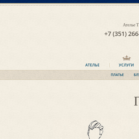
Ателье
+7 (351) 266
АТЕЛЬЕ
УСЛУГИ
ПЛАТЬЕ
БЛ
* Примерки – это очень важный этап пошива новогоднего (и
не только) платья. Ведь от того, на сколько внимательно на
примерке конструктор откорректирует все швы, линии и детали,