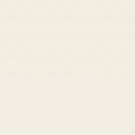
Мы ждем Вас!
7 (351) 266-21-87
Если вы хотите заказать себе эксклюзивную
одежду в нашем ателье или просто задать во
― оставьте свой телефон и мы перезвоним в
инск , ул.Свободы дом 76-