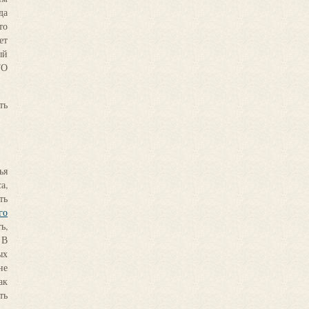
да
магазина и ателье
пошива по индивидуальным заказ
то
вашем активном участии, конечно.
ет
Пошить платье на новый год
ый
ТО
Новогоднее платье на заказ мы начинаем создавать с
ткани. Это может быть бархат, атлас, изысканное круж
ть
уникальная ткань, расшитая стразами и украшенная вы
Помочь в ее выборе вам может дизайнер ателье. Нео
отметить, что чем сложнее ткань, тем дороже будет
новогоднего платья на заказ. Ведь, например, чтобы сдел
на ткани со сложным декором, необходимо сначала
ья
декоративные элементы, затем сделать шов, а потом верн
а,
украшения на свои места. Так что платье, сшитое на Новый 
ть
заказ из эксклюзивной ткани – это произведение искус
го
которое вложено огромное количество ручного труда.
ь,
 В
* После того, как вы выбрали ткань, и при
ых
самостоятельно или вместе с дизайнером образ, который вы
не
создавать, начинается работа конструктора. Необходим
ак
мерки, построить лекала, раскроить ткань. А потом м
ть
портные подготовят ваше новогоднее платье к первой при