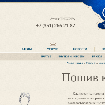
Ателье ТИССУРА
+7 (351) 266-21-87
АТЕЛЬЕ
УСЛУГИ
НОВОСТИ
П
ПЛАТЬЕ
БЛУЗКИ И КОРСЕТЫ
БРЮКИ
→
→
Ателье Тиссура
Услуги▼
Брю
Платье
Комбин
Пошив 
Блузки и корсеты
Классич
брю
Юбки
Для путеш
Брюки
Костюмы
Как известно, история
Пальто
не всегда она повторяется
оказалось возвращение ж
Плащи и куртки