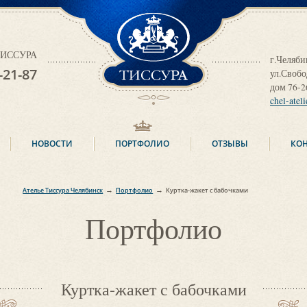
ТИССУРА
 ТИССУРА
г.Челяби
-21-87
ул.Своб
дом 76-2
chel-atel
НОВОСТИ
ПОРТФОЛИО
ОТЗЫВЫ
КО
→
→
Ателье Тиссура Челябинск
Портфолио
Куртка-жакет с бабочками
Портфолио
Куртка-жакет с бабочками