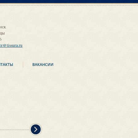
нск
оды
6
ier@tissura.ru
НТАКТЫ
ВАКАНСИИ