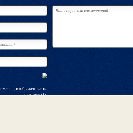
символы, изображенные на
картинке (*):