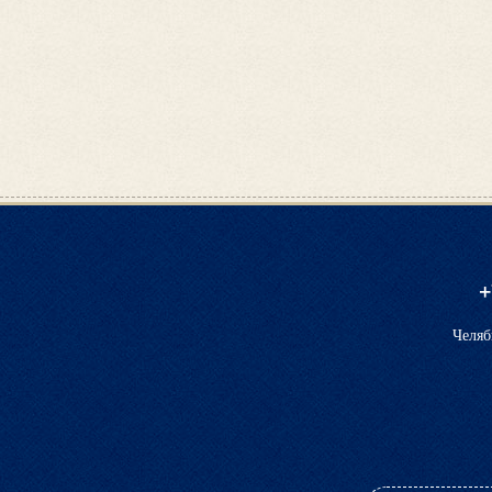
+
Челяб