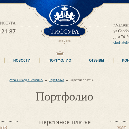
ТИССУРА
 ТИССУРА
г.Челяби
-21-87
ул.Своб
дом 76-2
chel-atel
НОВОСТИ
ПОРТФОЛИО
ОТЗЫВЫ
КО
→
→
Ателье Тиссура Челябинск
Портфолио
шерстяное платье
Портфолио
шерстяное платье