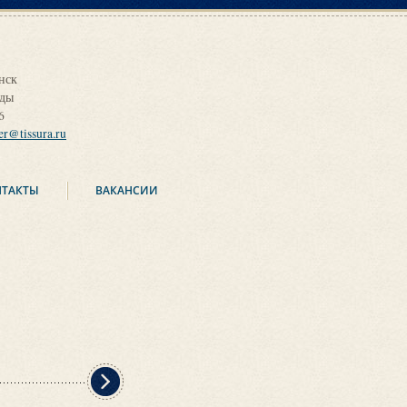
нск
оды
6
ier@tissura.ru
НТАКТЫ
ВАКАНСИИ