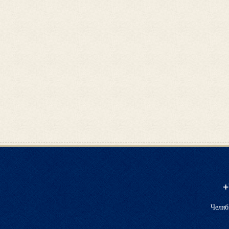
+
Челяб