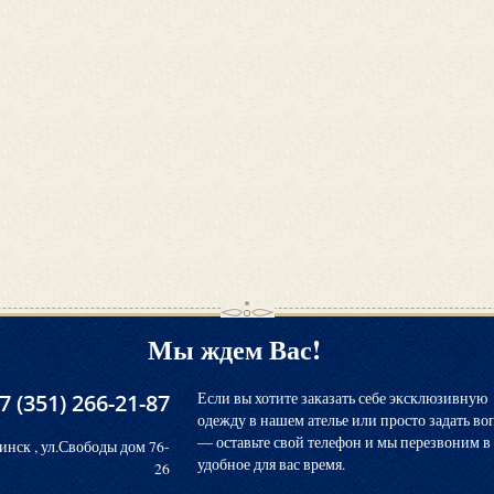
Мы ждем Вас!
7 (351) 266-21-87
Если вы хотите заказать себе эксклюзивную
одежду в нашем ателье или просто задать во
― оставьте свой телефон и мы перезвоним в
инск , ул.Свободы дом 76-
удобное для вас время.
26