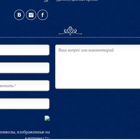
26
символы, изображенные на
картинке (*):