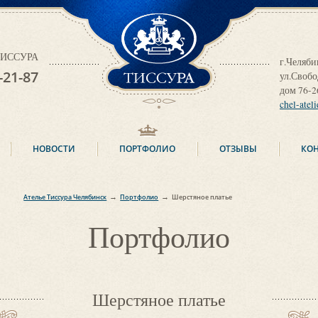
ТИССУРА
 ТИССУРА
г.Челяби
-21-87
ул.Своб
дом 76-2
chel-atel
НОВОСТИ
ПОРТФОЛИО
ОТЗЫВЫ
КО
→
→
Ателье Тиссура Челябинск
Портфолио
Шерстяное платье
Портфолио
Шерстяное платье