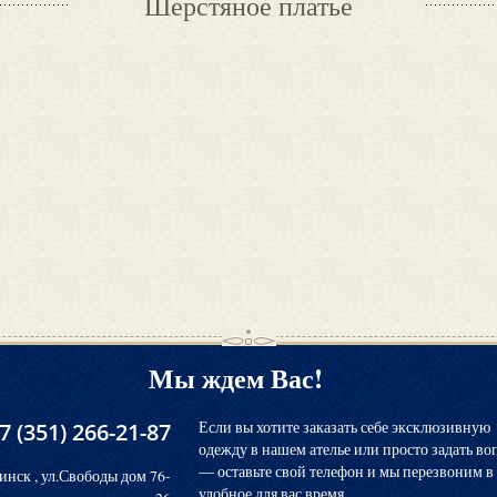
Шерстяное платье
Мы ждем Вас!
7 (351) 266-21-87
Если вы хотите заказать себе эксклюзивную
одежду в нашем ателье или просто задать во
― оставьте свой телефон и мы перезвоним в
инск , ул.Свободы дом 76-
удобное для вас время.