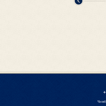
+
Челяб