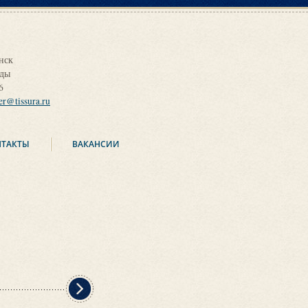
нск
оды
6
ier@tissura.ru
НТАКТЫ
ВАКАНСИИ