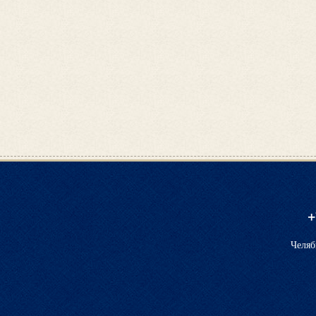
+
Челяб