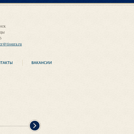
нск
оды
6
ier@tissura.ru
НТАКТЫ
ВАКАНСИИ