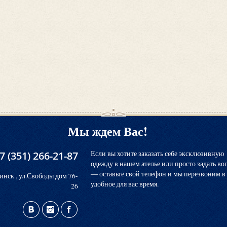
Мы ждем Вас!
7 (351) 266-21-87
Если вы хотите заказать себе эксклюзивную
одежду в нашем ателье или просто задать во
― оставьте свой телефон и мы перезвоним в
инск , ул.Свободы дом 76-
удобное для вас время.
26