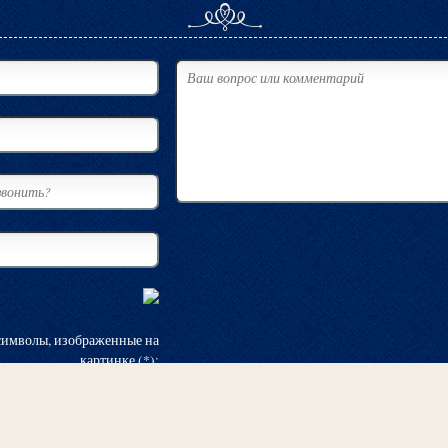
символы, изображенные на
картинке (*):