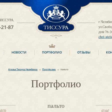
ТИССУРА
 ТИССУРА
г.Челяби
-21-87
ул.Своб
дом 76-2
chel-atel
НОВОСТИ
ПОРТФОЛИО
ОТЗЫВЫ
КО
→
→
Ателье Тиссура Челябинск
Портфолио
пальто
Портфолио
пальто