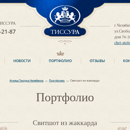
ТИССУРА
 ТИССУРА
г.Челяби
-21-87
ул.Своб
дом 76-2
chel-atel
НОВОСТИ
ПОРТФОЛИО
ОТЗЫВЫ
КО
→
→
Ателье Тиссура Челябинск
Портфолио
Свитшот из жаккарда
Портфолио
Свитшот из жаккарда