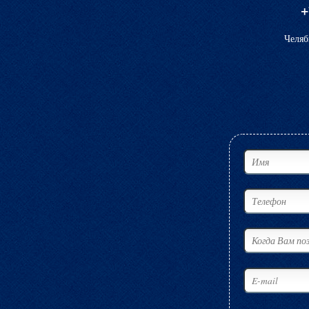
+
Челяб