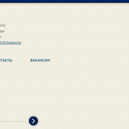
нск
оды
6
ier@tissura.ru
НТАКТЫ
ВАКАНСИИ