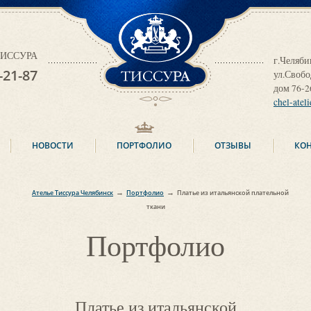
ТИССУРА
 ТИССУРА
г.Челяби
-21-87
ул.Своб
дом 76-2
chel-atel
НОВОСТИ
ПОРТФОЛИО
ОТЗЫВЫ
КО
→
→
Ателье Тиссура Челябинск
Портфолио
Платье из итальянской плательной
ткани
Портфолио
Платье из итальянской