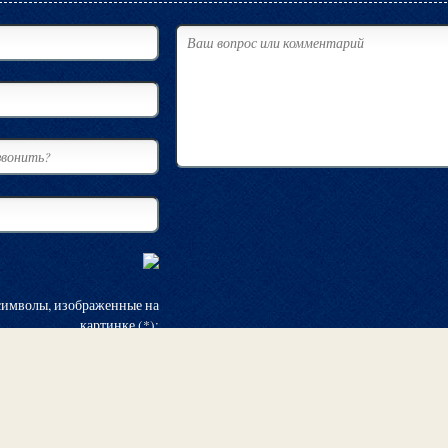
символы, изображенные на
картинке (*):