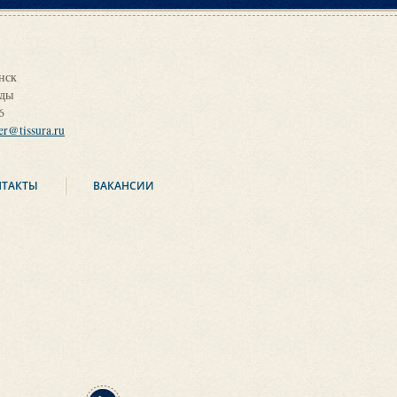
нск
оды
6
ier@tissura.ru
НТАКТЫ
ВАКАНСИИ