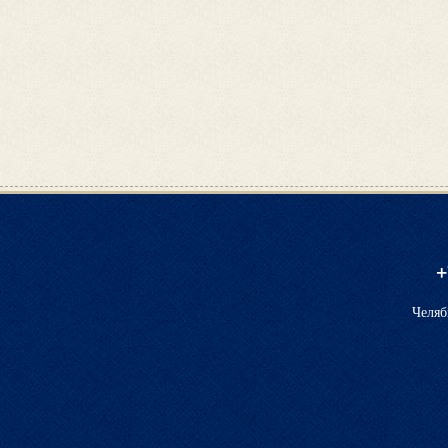
+
Челяб