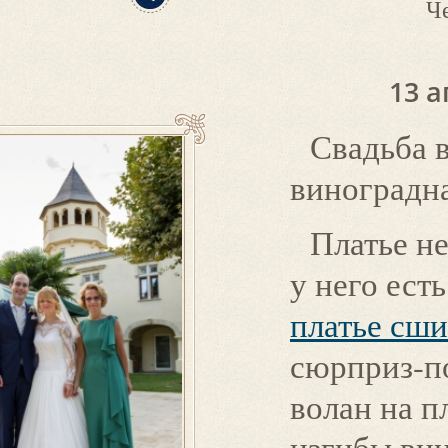
Ч
13 а
Свадьба 
виноградна
Платье н
у него ест
платье сши
сюрприз-по
волан на п
изгибы вин